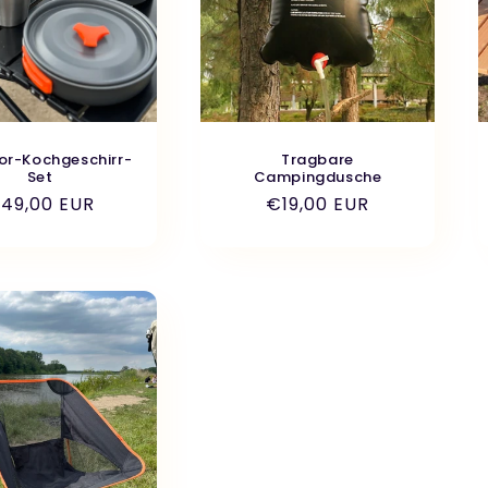
or-Kochgeschirr-
Tragbare
Set
Campingdusche
ormaler
49,00 EUR
Normaler
€19,00 EUR
reis
Preis