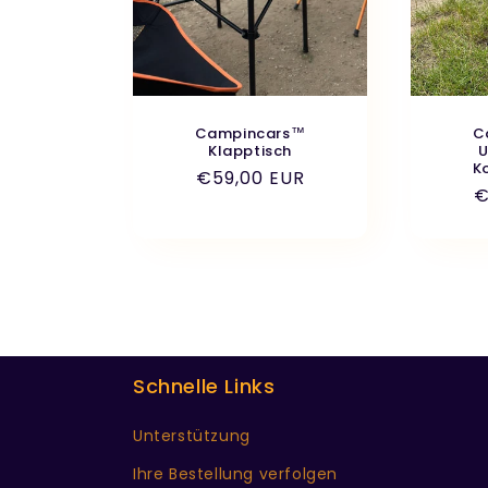
Campincars™
C
Klapptisch
U
K
Normaler
€59,00 EUR
N
€
Preis
P
Schnelle Links
Unterstützung
Ihre Bestellung verfolgen