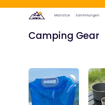
Direkt
zum
Matratze
Sammlungen
Inhalt
K
Camping Gear
a
t
e
g
o