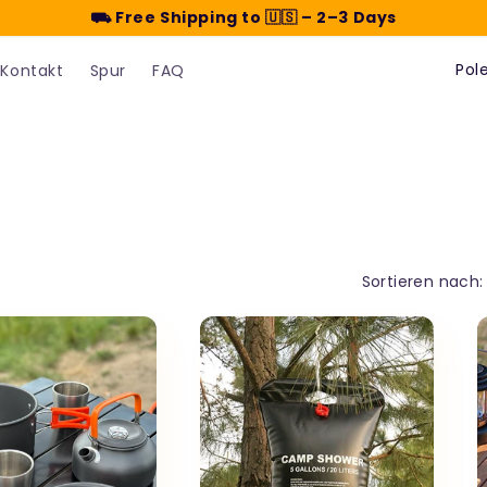
⛟ Free Shipping to 🇺🇸 – 2–3 Days
L
Kontakt
Spur
FAQ
a
n
d
/
R
e
Sortieren nach:
g
i
o
n