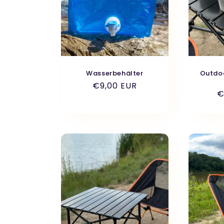
r
i
e
Wasserbehälter
Outdo
:
Normaler
€9,00 EUR
N
€
Preis
P